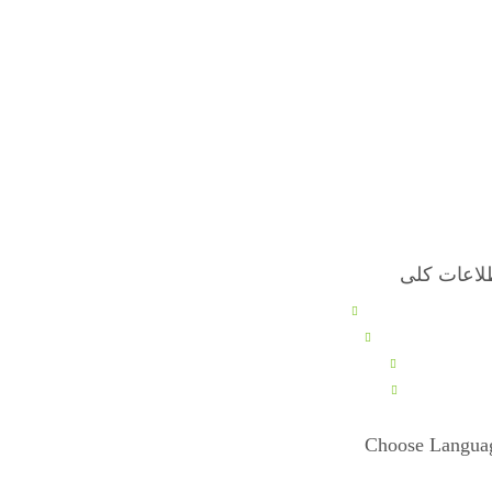
لاعات کلی
انین برگشت کالا
انین و مقررات
انین ارسال
عات کاری
Choose Langua