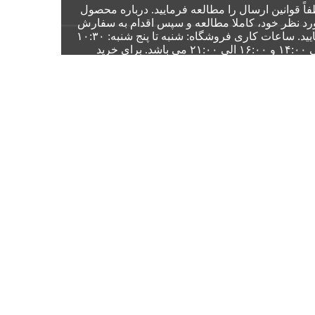
فاً
قوانین ارسال
را مطالعه فرمایید. درباره محصول
رد نظر خود، کاملا مطالعه و سپس اقدام به سفارش
یید.
ساعات کاری فروشگاه:
شنبه تا پنج شنبه: ۱۰:۳۰
الی ۱۴:۰۰ و ۱۶:۰۰ الی ۲۱:۰۰ می باشد. برای خرید
وری در
روزهای کاری
بین ساعات 11:00 لغایت
ت 21:00 با هماهنگی قبلی به
آدرس
وشگاه
مراجعه بفرمایید.