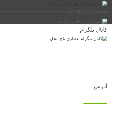
صفحه اینستاگرام
کانال تلگرام
آدرس
تماس با ما
تهران، میدان رازی، خ هلال احمر، خ ابراهیمی
جنوبی (عباسی جنوبی)، خادم شریف غربی، پلاک 64