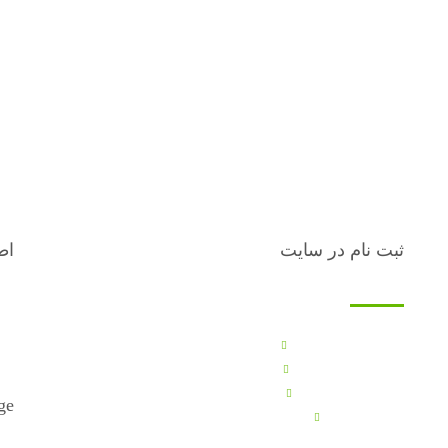
ثبت نام در سایت
اط
ثبت نام
قو
قو
قو
فاکتور های شما
سا
پروفایل کاربری
سفارشات شما
ge
آدرس شما