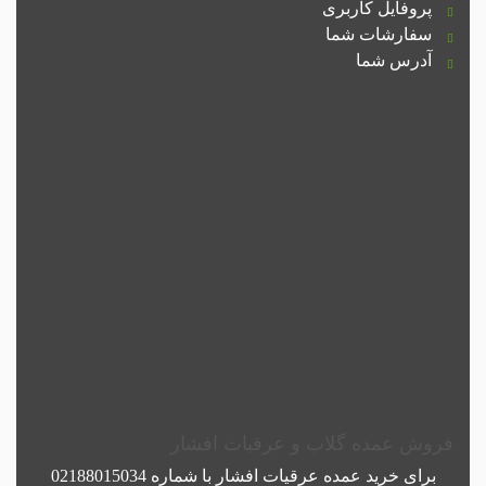
پروفایل کاربری
سفارشات شما
آدرس شما
فروش عمده گلاب و عرقیات افشار
برای خرید عمده
عرقیات افشار
با شماره
02188015034