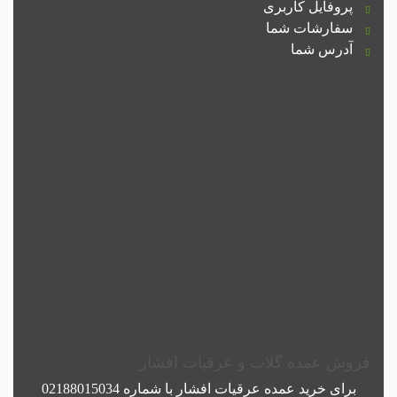
پروفایل کاربری
سفارشات شما
آدرس شما
فروش عمده گلاب و عرقیات افشار
برای خرید عمده
عرقیات افشار
با شماره
02188015034