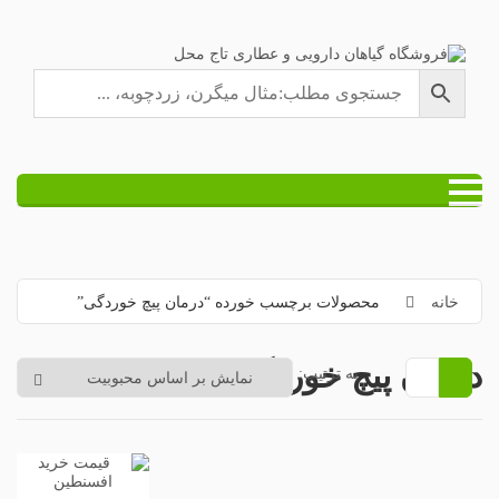
خانه
محصولات برچسب خورده “درمان پیچ خوردگی”
درمان پیچ خوردگی
به ترتیب: