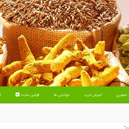
 حضوری
آموزش خرید
خواندنی ها
قوانین سایت
آ
ت”