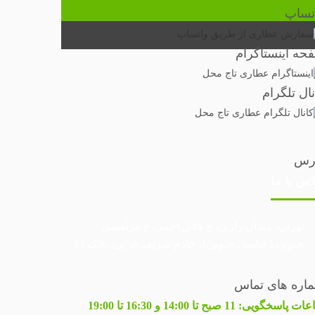
تساپ
حه اینستاگرام
نال تلگرام
رس
اس با ما
تهران، میدان رازی، خ هلال احمر، خ ابراهیمی
جنوبی (عباسی جنوبی)، خادم شریف غربی، پلاک 64
اره های تماس
عات پاسخگویی:
11 صبح تا 14:00 و 16:30 تا 19:00