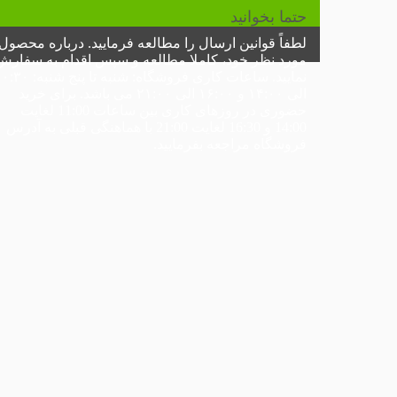
حتما بخوانید
لطفاً
قوانین ارسال
را مطالعه فرمایید. درباره محصول
مورد نظر خود، کاملا مطالعه و سپس اقدام به سفارش
نمایید.
ساعات کاری فروشگاه:
شنبه تا پنج شنبه: ۰
الی ۱۴:۰۰ و ۱۶:۰۰ الی ۲۱:۰۰ می باشد. برای خرید
حضوری در
روزهای کاری
بین ساعات 11:00 لغایت
14:00 و 16:30 لغایت 21:00 با هماهنگی قبلی به
آدرس
فروشگاه
مراجعه بفرمایید.