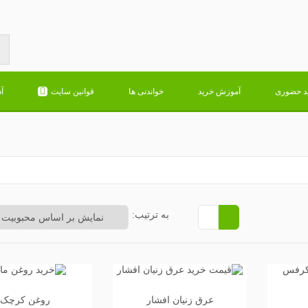
د حضوری
آموزش خرید
خواندنی ها
قوانین سایت
آ
به ترتیب:
عرق زنیان افشار
روغن کرچک