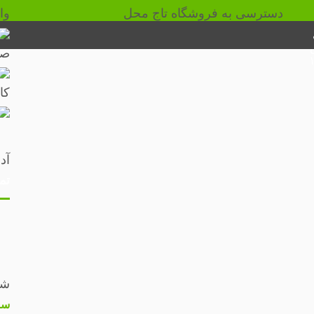
دسترسی به فروشگاه تاج محل
وا
صف
۱۰:۳
کا
آد
تم
شم
سا