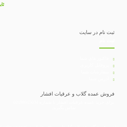
ثاب
ثبت نام در سایت
ثبت نام
فاکتور های شما
پروفایل کاربری
سفارشات شما
آدرس شما
فروش عمده گلاب و عرقیات افشار
برای خرید عمده
عرقیات افشار
با شماره
02188015034
تماس بگیرید.
حصولات گیاه دارویی تاج محل است. Copyright © 1396 - 1405 Afsantin®. All rights reserved