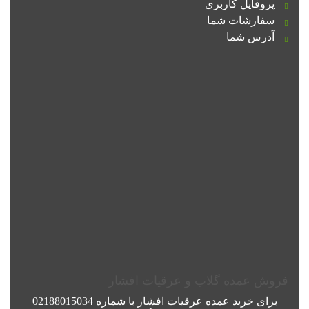
پروفایل کاربری
سفارشات شما
آدرس شما
فروش عمده گلاب و عرقیات افشار
برای خرید عمده
عرقیات افشار
با شماره
02188015034