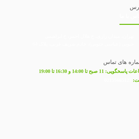
رس
اس با ما
تهران، میدان رازی، خ هلال احمر، خ ابراهیمی
جنوبی (عباسی جنوبی)، خادم شریف غربی، پلاک 64
اره های تماس
عات پاسخگویی:
11 صبح تا 14:00 و 16:30 تا 19:00
ت:
02155665127