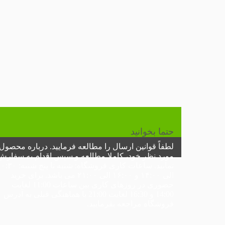
حتما بخوانید
لطفاً
قوانین ارسال
را مطالعه فرمایید. درباره محصول
مورد نظر خود، کاملا مطالعه و سپس اقدام به سفارش
نمایید.
ساعات کاری فروشگاه:
شنبه تا پنج شنبه: ۰
الی ۱۴:۰۰ و ۱۶:۰۰ الی ۲۱:۰۰ می باشد. برای خرید
حضوری در
روزهای کاری
بین ساعات 11:00 لغایت
14:00 و 16:30 لغایت 21:00 با هماهنگی قبلی به
آدرس
فروشگاه
مراجعه بفرمایید.