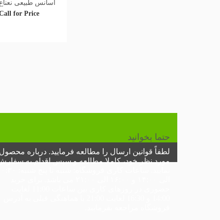
اسانس طبیعی نعناع
Call for Price
حتما بخوانید
لطفاً
قوانین ارسال
را مطالعه فرمایید. درباره محصول
مورد نظر خود، کاملا مطالعه و سپس اقدام به سفارش
نمایید.
ساعات کاری فروشگاه:
شنبه تا پنج شنبه: ۰
الی ۱۴:۰۰ و ۱۶:۰۰ الی ۲۱:۰۰ می باشد. برای خرید
حضوری در
روزهای کاری
بین ساعات 11:00 لغایت
14:00 و 16:30 لغایت 21:00 با هماهنگی قبلی به
آدرس
فروشگاه
مراجعه بفرمایید.