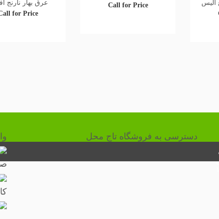
 الیس
عرق بهار نارنج ا
Call for Price
Call for Price
دسترسی به فروشگاه تاج محل
وا
صف
۱۰:۳
کا