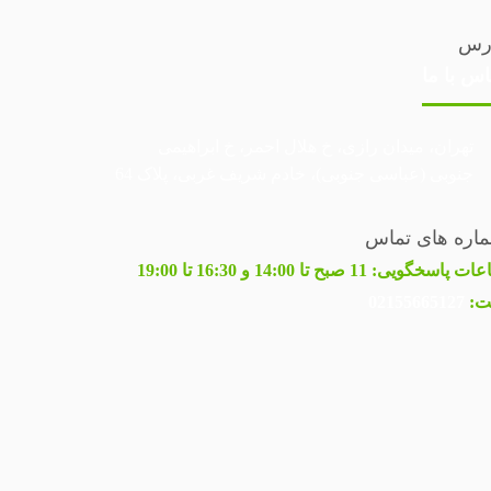
رس
اس با ما
تهران، میدان رازی، خ هلال احمر، خ ابراهیمی
جنوبی (عباسی جنوبی)، خادم شریف غربی، پلاک 64
اره های تماس
عات پاسخگویی:
11 صبح تا 14:00 و 16:30 تا 19:00
ت:
02155665127