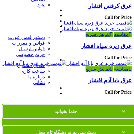
عود
عرق کرفس افشار
فروشگاه
خرید حضوری
Call for Price
آموزش خرید
خواندنی ها
قوانین سایت
مقایسه
نمایش سریع
دستورالعمل عودت
قوانین و مقررات
عرق زیره سیاه افشار
قوانین ارسال
حریم خصوصی
Call for Price
آدرس و ساعت کاری
صدای مشتری
مقایسه
نمایش سریع
ساعت کاری
درباره ما
عرق بابا آدم افشار
نشانی
سبد خرید
Call for Price
خانه
حتما بخوانید
دسترسی به فروشگاه تاج محل