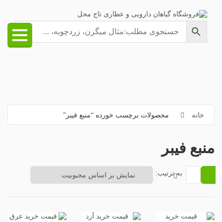
خانه
محصولات برچسب خورده “منبع فیبر”
منبع فیبر
به ترتیب: