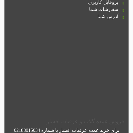
پروفایل کاربری
سفارشات شما
آدرس شما
فروش عمده گلاب و عرقیات افشار
برای خرید عمده
عرقیات افشار
با شماره
02188015034