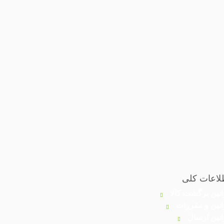
لاعات کلی
انین برگشت کالا
انین و مقررات
انین ارسال