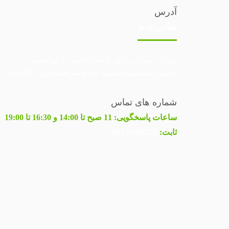
آدرس
تماس با ما
تهران، میدان رازی، خ هلال احمر، خ ابراهیمی
جنوبی (عباسی جنوبی)، خادم شریف غربی، پلاک 64
شماره های تماس
ساعات پاسخگویی:
11 صبح تا 14:00 و 16:30 تا 19:00
ثابت:
02155665127