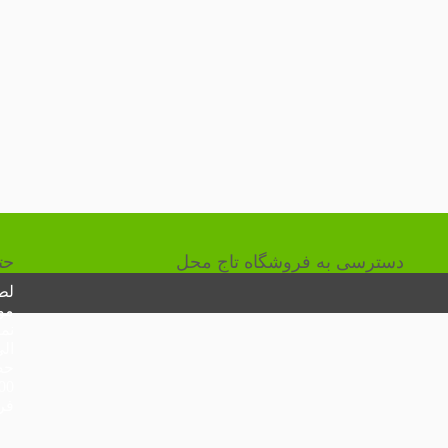
دسترسی به فروشگاه تاج محل
حت
لط
مو
نما
حض
14:00 و 16:30 لغای
فر