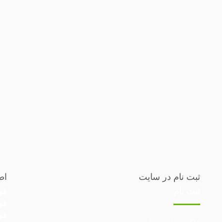
ثبت نام در سایت
اط
ثبت نام
قو
قو
قو