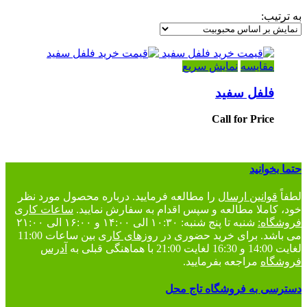
به ترتیب:
مقایسه
نمایش سریع
فلفل سفید
Call for Price
حتما بخوانید
لطفاً
قوانین ارسال
را مطالعه فرمایید. درباره محصول مورد نظر
خود، کاملا مطالعه و سپس اقدام به سفارش نمایید.
ساعات کاری
فروشگاه:
شنبه تا پنج شنبه: ۱۰:۳۰ الی ۱۴:۰۰ و ۱۶:۰۰ الی ۲۱:۰۰
می باشد. برای خرید حضوری در
روزهای کاری
بین ساعات 11:00
لغایت 14:00 و 16:30 لغایت 21:00 با هماهنگی قبلی به
آدرس
فروشگاه
مراجعه بفرمایید.
دسترسی به فروشگاه تاج محل