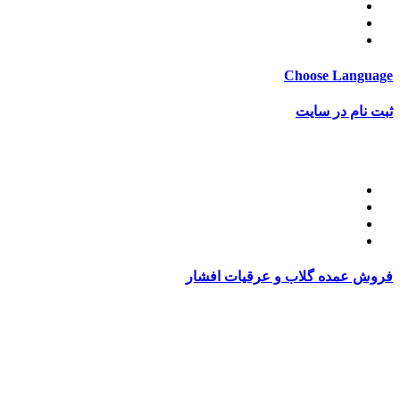
قوانین و مقررات
قوانین ارسال
ساعات کاری
Choose Language
ثبت نام در سایت
ثبت نام
فاکتور های شما
پروفایل کاربری
سفارشات شما
آدرس شما
فروش عمده گلاب و عرقیات افشار
برای خرید عمده
عرقیات افشار
با شماره
02188015034
تماس
بگیرید.
کلیه حقوق و امتیازات وب سایت تاج محل متعلق به فروشگاه
محصولات گیاه دارویی تاج محل است. Copyright © 1396 - 1405
Afsantin®. All rights reserved