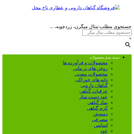
جستجوی مطلب:مثال میگرن، زردچوبه، ...
×
دسته بندی محصولات
محصولات و فرآورده ها
روغن های درمانی
محصولات معدنی
دانه های خوراکی
گیاهان دارویی
عرقیات گیاهی
عود دست ساز
پماد گیاهی
کرم گیاهی
دمنوش
مصرفی
اسانس
عود