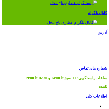
کانال تلگرام
آدرس
تماس با ما
تهران، میدان رازی، خ هلال احمر، خ ابراهیمی جنوبی (عباسی
جنوبی)، خادم شریف غربی، پلاک 64
شماره های تماس
ساعات پاسخگویی:
11 صبح تا 14:00 و 16:30 تا 19:00
ثابت:
02155665127
اطلاعات کلی
قوانین برگشت کالا