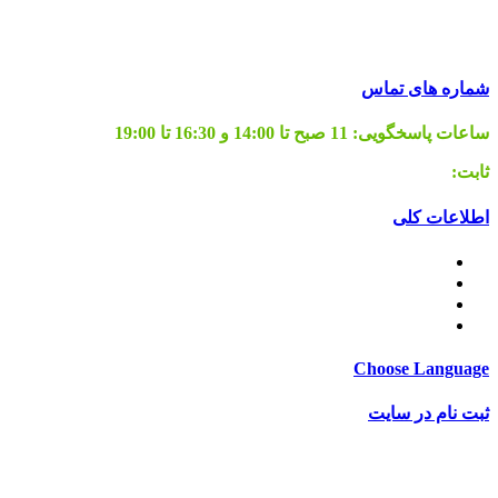
تهران، میدان رازی، خ هلال احمر، خ ابراهیمی جنوبی (عباسی
جنوبی)، خادم شریف غربی، پلاک 64
شماره های تماس
ساعات پاسخگویی:
11 صبح تا 14:00 و 16:30 تا 19:00
ثابت:
02155665127
اطلاعات کلی
قوانین برگشت کالا
قوانین و مقررات
قوانین ارسال
ساعات کاری
Choose Language
ثبت نام در سایت
ثبت نام