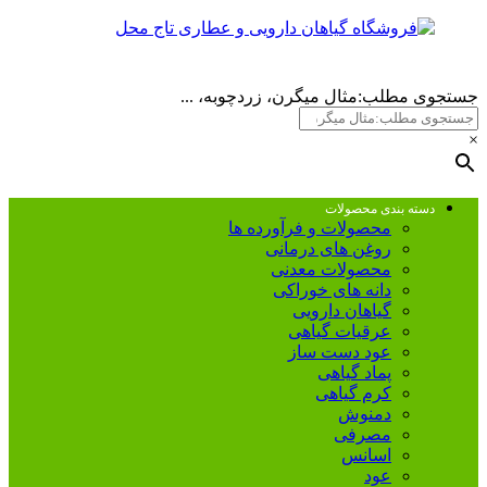
جستجوی مطلب:مثال میگرن، زردچوبه، ...
×
دسته بندی محصولات
محصولات و فرآورده ها
روغن های درمانی
محصولات معدنی
دانه های خوراکی
گیاهان دارویی
عرقیات گیاهی
عود دست ساز
پماد گیاهی
کرم گیاهی
دمنوش
مصرفی
اسانس
عود