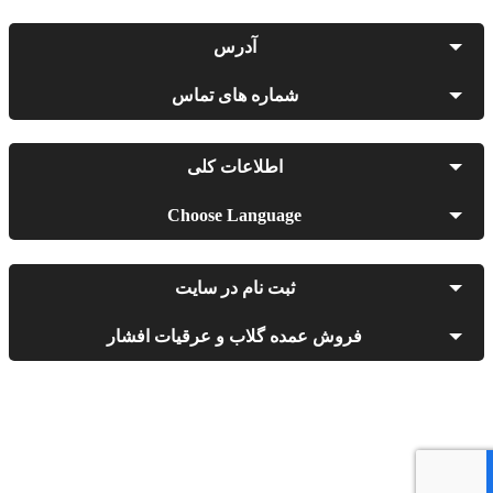
آدرس
شماره های تماس
اطلاعات کلی
Choose Language
ثبت نام در سایت
فروش عمده گلاب و عرقیات افشار
کلیه حقوق و امتیازات وب سایت تاج محل متعلق به فروشگاه
محصولات گیاه دارویی تاج محل است. Copyright © 1396 - 1405
Afsantin®. All rights reserved