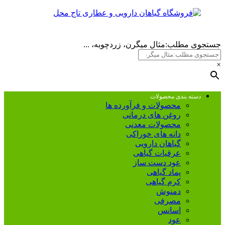
جستجوی مطلب:مثال میگرن، زردچوبه، ...
×
دسته بندی محصولات
محصولات و فرآورده ها
روغن های درمانی
محصولات معدنی
دانه های خوراکی
گیاهان دارویی
عرقیات گیاهی
عود دست ساز
پماد گیاهی
کرم گیاهی
دمنوش
مصرفی
اسانس
عود