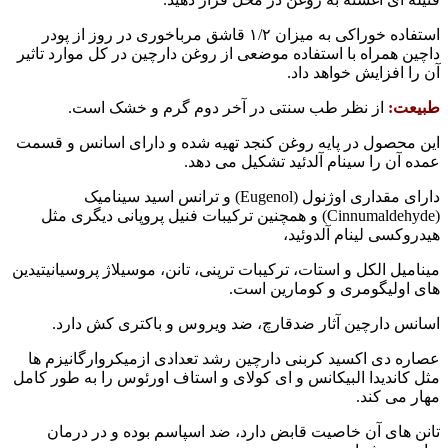
استفاده خوراکی به میزان ۱/۲ قاشق مرباخوری در روز از پودر
داچین همراه با استفاده موضعی از روغن دارچین در کل موارد تاثیر
آن را افزایش خواهد داد.
طبیعت:
از نظر طب سنتی در آخر دوم گرم و خشک است.
این محصول در پایه روغن کنجد تهیه شده و دارای اسانس و قسمت
عمده آن را سینام آلدئید تشکیل می دهد.
دارای مقداری اوژنول (
Eugenol
) و ترانس اسید سینامیک
(
Cinnumaldehyde
) و همچنین ترکیبات فنیل پروپانی دیگری مثل
هیدروکسی لینام آلدوئید،
مینامیل الکل و استات، ترکیبات ترپنی، تانن، موسیلاژ پروسیانیتیدین
های اولیگومری و کومارین است.
اسانس دارچین آثار ضدقارچ، ضد ویروس و باکتری کش دارد.
عصاره دی اکسید کربنی دارچین رشد تعدادی ازمیکروارگانیزم ها
مثل کاندیدا البیکانس و ای کولای و استاف اورئوس را به طور کامل
مهار می کند.
تانن های آن خاصیت قابض دارد، ضد اسپاسم بوده و در درمان