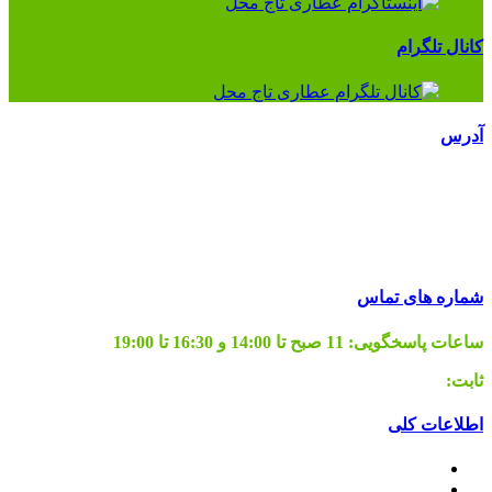
کانال تلگرام
آدرس
تماس با ما
تهران، میدان رازی، خ هلال احمر، خ ابراهیمی جنوبی (عباسی
جنوبی)، خادم شریف غربی، پلاک 64
شماره های تماس
ساعات پاسخگویی:
11 صبح تا 14:00 و 16:30 تا 19:00
ثابت:
02155665127
اطلاعات کلی
قوانین برگشت کالا
قوانین و مقررات