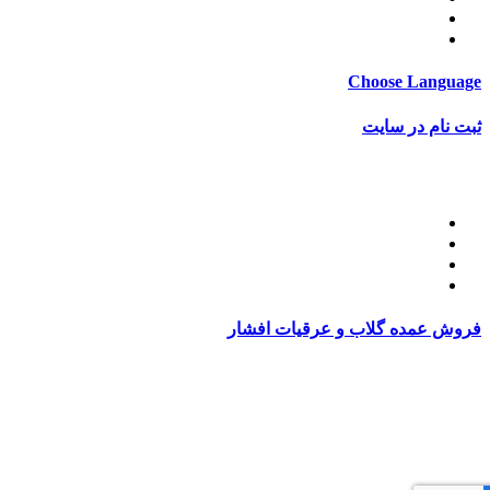
قوانین ارسال
ساعات کاری
Choose Language
ثبت نام در سایت
ثبت نام
فاکتور های شما
پروفایل کاربری
سفارشات شما
آدرس شما
فروش عمده گلاب و عرقیات افشار
برای خرید عمده
عرقیات افشار
با شماره
02188015034
تماس
بگیرید.
کلیه حقوق و امتیازات وب سایت تاج محل متعلق به فروشگاه
محصولات گیاه دارویی تاج محل است. Copyright © 1396 - 1405
Afsantin®. All rights reserved