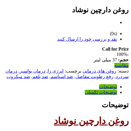
روغن دارچین نوشاد
(0s)
نقد و بررسی خود را ارسال کنید
Call for Price
-100%
حجم:
37 میلی لیتر
مقایسه
دسته:
روغن های درمانی
برچسب:
انرژی زا
,
درمان بواسیر
,
درمان
سردرد
,
رفع رطوبت مفاصل
,
ضد اسپاسم
,
ضد بلغم
,
ضد میکروب
توضیحات
توضیحات تکمیلی
توضیحات
روغن دارچین نوشاد