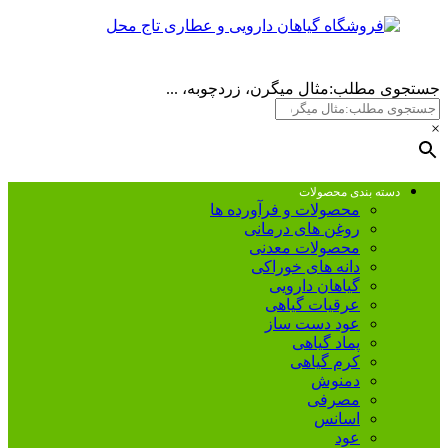
جستجوی مطلب:مثال میگرن، زردچوبه، ...
×
دسته بندی محصولات
محصولات و فرآورده ها
روغن های درمانی
محصولات معدنی
دانه های خوراکی
گیاهان دارویی
عرقیات گیاهی
عود دست ساز
پماد گیاهی
کرم گیاهی
دمنوش
مصرفی
اسانس
عود