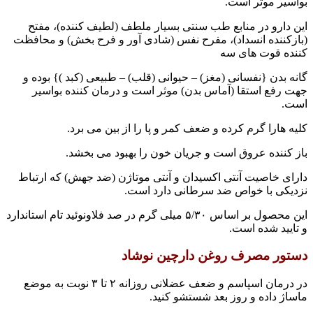
بواسیر موثر است.
این دارو در منابع طب سنتی بسیار ملطف (لطیف کننده)، مفتح
(بازکننده انسداد)، مفرح نفس (شادی آور و فرح بخش) و محافظت
کننده قوت های سه
گانه بدن {نفسانی (مغز) – حیوانی (قلب) – طبیعی (کبد )} بوده و
جهت رفع استقا (آماس بدن) موثر است و درمان کننده بواسیر
است.
کلیه هارا گرم کرده و ضعف کمر و پا را از بین می برد.
باز کننده عروق است و جریان خون را بهبود می بخشد.
دارای خاصیت آنتی اکسیدان و آنتی موتاژن (ضد جهش) که ارتباط
نزدیکی با خواص ضد سرطانی دارد است.
این محصول بر اساس ۵/۳۰ میلی گرم در صد فلاونوئید تام استاندارد
و تایید شده است.
دستور مصرف روغن دارچین نوشاد
در درمان اسپاسم و ضعف عضلانی روزانه ۲ تا ۳ نوبت به موضع
ماساژ داده و روز بعد شستشو کنید.