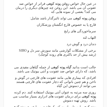
در عین حال خواص
روغن پونه کوهی
فراتر از خواص ضد
عفونی آن می باشد. این روغن چه چیزهای دیگری را درمان
می کند؟ بعضی از نمونه هایی که
روغن پونه کوهی
می تواند تاثیرگذار باشد شامل:
قارچ پا به خصوص قارچ انگشتان وزشکاران
سرماخوردگی های رایج
التهاب لثه
دندان درد و گوش درد
برخی از مشکلات گوارشی مانند سوزش سر دل و SIBO
(رشد بیش از حد باکتری های روده کوچک)
جالب است بدانید
گیاه پونه کوهی
از جمله گیاهان مفیدی می
باشد، که دارای خواص ضد عفونت و آنتی بیوتیک می باشد.
افرادی که بیماری هایی مانند عفونت های قارچی در گوش و
ناخن و هم چنین بانوانی که دچار عفونت های قارچی هستند
می توانند از دمنوش این گیاه
روزی سه مرتبه به عنوان آنتی بیوتیک استفاده کنند. دم کرده
پونه کوهی
برای درمان عفونت های ادراری بسیار مناسب می
باشد. روش تهیه دمنوش
پونه کوهی
این طور است که یک قاشق مربا خوری
پونه کوهی