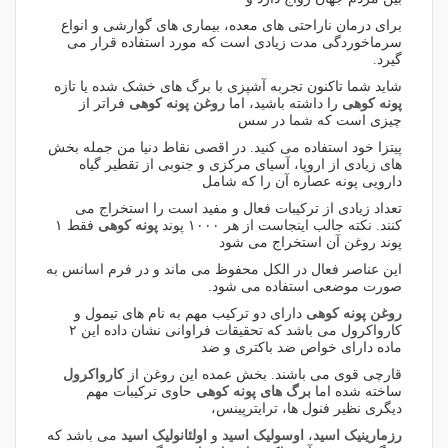
برای درمان ناراحتی های معده، بیماری های گوارشی و انواع
سرماخوردگی مدت زیادی است که مورد استفاده قرار می
گیرد.
شاید شما تاکنون تجربه آشپزی با برگ های خشک شده یا تازه
پونه کوهی
را داشته باشید، اما
روغن پونه کوهی
فراتر از
چیزی است که شما در سس
پیتزا خود استفاده می کنید. در اقصی نقاط دنیا من جمله بخش
های زیادی از اروپا، آسیای مرکزی و جنوبی از تقطیر گیاه
دارویی پونه عصاره آن را که شامل
تعداد زیادی از ترکیبات فعال و مفید است را استخراج می
کنند. نکته جالب اینجاست از هر ۱۰۰۰ پوند
پونه کوهی
فقط ۱
پوند روغن آن استخراج می شود
این عناصر فعال در الکل محفوظ می ماند و در فرم اسانس به
صورت موضعی استفاده می شود.
روغن پونه کوهی
دارای دو ترکیب مهم به نام های تیمول و
کارواکرول می باشد که تحقیقات فراوانی نشان داده این ۲
ماده دارای خواص ضد باکتری و ضد
قارچی قوی می باشند. بخش عمده این روغن از
کارواکرول
ساخته شده اما
برگ های پونه کوهی
حاوی ترکیبات مهم
دیگری نظیر فنول ها، ترایترپینس،
رزمارینیک اسید
،
اوسولیک اسید
و
اولئانولیک اسید
می باشد که