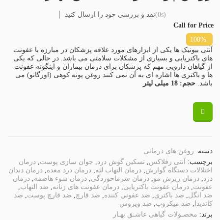
(0s)
نقد و بررسی خود را ارسال کنید
Call for Price
-100%
آنتی بیوتیک ها یکی از ابزارهای مورد علاقه پزشکان در مبارزه با عفونت
های باکتریایی و بسیاری از مشکلات سلامتی می باشد. در حالی که یکی
از گیاهان دارویی مهم که پزشکان برای درمان بیماران و اینگونه عفونت
ها و باکتری ها اشاره ای به آن نمی کنند روغن پونه کوهی (اورگانو) می
باشد.
حجم: 18 میلی لیتر
دسته:
روغن های درمانی
برچسب:
آنتی رفلاکس
,
تسکین گوش درد
,
جوان سازی پوست
,
درمان
اختلالات دستگاه گوارش
,
درمان التهاب لثه
,
درمان درد معده
,
درمان دندان
درد
,
درمان ریزش مو
,
درمان سرماخوردگی
,
درمان سوء هاضمه
,
درمان
عفونت
,
درمان عفونت باکتریایی
,
درمان عفونت های زنانه
,
ضد التهاب
,
ضد انگل
,
ضد باکتری
,
ضد عفوني کننده
,
ضد قارچ
,
ضد قارچ پوست
,
ضد
کاندیدا
,
ضد میکروب
,
ضد ویروس
برند:
محصـولات گیاهی عاشـق بهـار