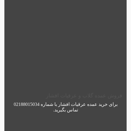
فروش عمده گلاب و عرقیات افشار
برای خرید عمده
عرقیات افشار
با شماره
02188015034
تماس بگیرید.