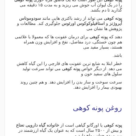
را در یک لیوان آب جوش می ریزید و به مدت ۱۵ دقیقه می
گذارید تا دم بکشد.
پونه کوهی
می تواند از رشد باکتری هایی مانند
سودوموناس
آیروژنز
و
استافیلوکوکوس اورئوس
جلوگیری کند. مطالعات و
پژوهش ها نشان می
دهند که
پونه کوهی
برای درمان عفونت ها که معمولا با علائمی
هم چون خستگی، درد مفاصل، نفخ و افزایش وزن همراه
هستند، بسیار مفید می
باشد.
خطر ابتلا به شایع ترین عفونت های قارچی را این گیاه کاهش
می دهد. از دیگر خواص
پونه کوهی
می تواند سرعت تولید
سلول های سفید خون و
سرعت سوخت و ساز بدن را افزایش دهد. و هم چنین روند
بهبودی بیمار را افزایش دهد.
روغن پونه کوهی
پونه کوهی
یا اورگانو گیاهی است از
خانواده گیاه دارویی نعناع
و بیش از ۲۵۰۰ سال است که به عنوان یک گیاه ارزشمند در
بین مردم جهان رواج دارد و