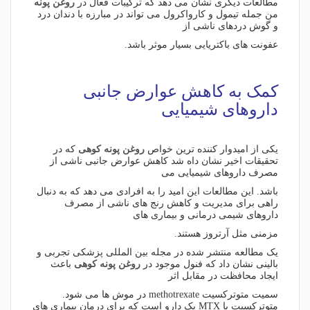
مطالعات دیگری نشان می دهد که ترکیبات فعال در
روغن پونه
من جمله تیمول و کارواکرول می تواند در مبارزه با دندان درد
و گوش دردهای ناشی از
عفونت های باکتریایی بسیار موثر باشد.
کمک به کاهش عوارض جانبی
داروهای شیمیایی
یکی از امیدوار کننده ترین خواص
روغن پونه کوهی
که در
تحقیقات اخیر نشان داه شد کاهش عوارض جانبی ناشی از
مصرف داروهای شیمیایی می
باشد. این مطالعات این امید را به افرادی می دهد که به دنبال
راهی برای مدیریت و کاهش رنج های ناشی از مصرف
داروهای شیمی درمانی و بیماری های
مزمنی مثل آرتروز هستند.
یک مطالعه منتشر شده در مجله بین المللی پزشکی تجربی و
بالینی نشان داد که فنول موجود در
روغن پونه کوهی
باعث
ایجاد محافظت در مقابل اثر
سمیت متوترکسیت methotrexate در موش ها می شود.
متوترکسیت یا MTX یک دارو است که برای درمان بیماری های