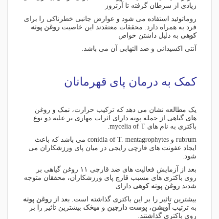
زیادی از سرطان گرفته تا آرتروز
روماتوئید استفاده می شود و عوارض جانبی خطرناکی را برای
فرد به همراه دارد. محققات معتقدند این خاصیت
روغن پونه
کوهی
به دلیل داشتن خواص
آنتی اکسیدانی و ضد التهابی آن می باشد.
کمک به درمان پای قهرمانان
یک مطالعه نشان می دهد که ترکیب حرارت، نمک و روغن
های گیاهی از جمله پونه دارای اثرات مهاری بر علیه دو نوع
باکتری به نام های mycelia of T.
rubrum و conidia of T. mentagrophytes می باشد که باعث
ایجاد عفونت های قارچی رایجی در میان پای ورزشکاران می
شود.
بعد از آزمایش فعالیت های ضد قارچی ۱۱ روغن گیاهی بر
روی باکتری های مسبب قارچ پای ورزشکاران، محققان متوجه
شدند
روغن پونه کوهی
دارای
بیشترین تاثیر را بر این باکتری گذاشته است. بعد از
روغن پونه
به ترتیب
آویشن
،
پوست دارچین
و
میخک
بیشترین تاثیر را بر
روی باکتری گذاشتند.