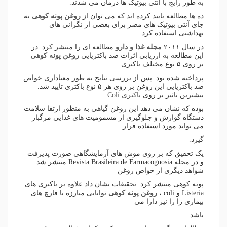
به طور رایج با آنتی بیوتیک ها درمان می شدند.
ده ها مطالعه تایید کرده اند که می توان از
روغن پونه کوهی
به
جای آنتی بیوتیک های مضر برای بعضی از نگرانی های
بهداشتی استفاده کرد.
در سال ۲۰۱۱
مجله غذا و دارو
مطالعه ای را منتشر کرد. در
این مطالعه به ارزیابی اثرات ضد باکتریایی
روغن پونه کوهی
بر روی ۵ نوع مختلف باکتری
پرداخته شده بود. پس از بررسی نتایج به طور معناداری خواص
ضد باکتریایی این روغن بر روی هر ۵ نوع باکتری تایید شد.
بیشترین تاثیر بر روی
باکتری Coli
بوده که نشان می دهد این روغن گیاهی به منظور ارتقا سلامت
دستگاه گوارش و جلوگیری از مسمومیت های غذایی مرگبار
می تواند مورد استفاده قرار
گیرد.
یک تحقیق که بر روی موش های آزمایشگاهی صورت پذیرفت
و در مجله Revista Brasileira de Farmacognosia منتشر شد
شواهد دیگری از خواص روغن
پونه کوهی منتشر کرد: تحقیقات نشان داد علاوه بر باکتری های
Listeria و coli ،
روغن پونه کوهی
توانایی مبارزه با قارچ های
بیماری زا را نیز دارا می
باشد.