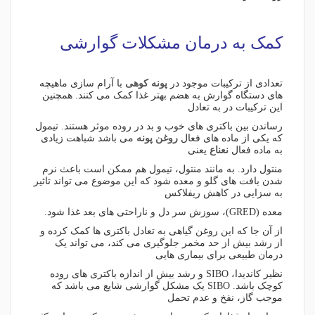
کمک به درمان مشکلات گوارشی
تعدادی از ترکیبات موجود در
پونه کوهی
با آرام سازی ماهیچه
های دستگاه گوارش به هضم بهتر غذا کمک می کنند. همچنین
این ترکیبات در به تعادل
رساندن بین باکتری های خوب و بد در روده موثر هستند. تیمول
که یکی از ماده های فعال
روغن پونه
می باشد شباهت زیادی
به ماده فعال
نعناع
یعنی
منتول دارد. به مانند منتول، تیمول هم ممکن است باعث نرم
شدن بافت های گلو و معده شود که این موضوع می تواند تاثیر
به سزایی در کاهش ریفلاکس
معده (GRED)، سوزش سر دل و ناراحتی های بعد غذا شود.
از آن جا که این روغن گیاهی به تعادل باکتری ها کمک کرده و
از رشد بیش از حد مخمر جلوگیری می کند، می تواند یک
درمان طبیعی برای بیماری هایی
نظیر کاندیدا، SIBO و رشد بیش از اندازه باکتری های روده
کوچک باشد. SIBO یک مشکل گوارشی شایع می باشد که
موجب گاز، نفخ و عدم تحمل