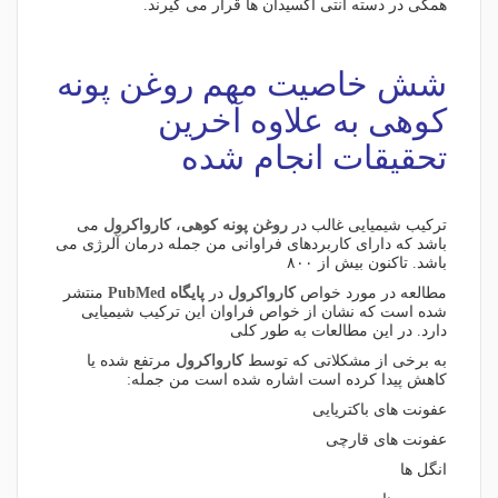
همگی در دسته آنتی اکسیدان ها قرار می گیرند.
شش خاصیت مهم
روغن پونه
کوهی
به علاوه آخرین
تحقیقات انجام شده
ترکیب شیمیایی غالب در
روغن پونه کوهی
،
کارواکرول
می
باشد که دارای کاربردهای فراوانی من جمله درمان آلرژی می
باشد. تاکنون بیش از ۸۰۰
مطالعه در مورد خواص
کارواکرول
در
پایگاه PubMed
منتشر
شده است که نشان از خواص فراوان این ترکیب شیمیایی
دارد. در این مطالعات به طور کلی
به برخی از مشکلاتی که توسط
کارواکرول
مرتفع شده یا
کاهش پیدا کرده است اشاره شده است من جمله:
عفونت های باکتریایی
عفونت های قارچی
انگل ها