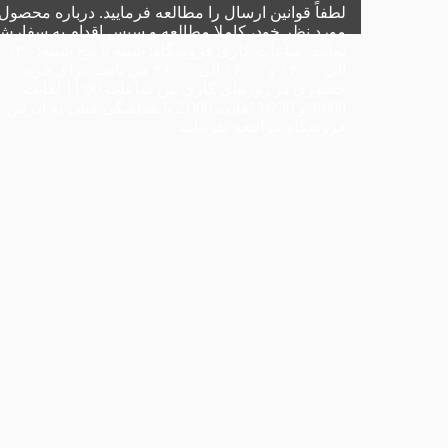
لطفاً
قوانین ارسال
را مطالعه فرمایید. درباره محصول
مورد نظر خود، کاملا مطالعه و سپس اقدام به سفارش
نمایید.
ساعات کاری فروشگاه:
شنبه تا پنج شنبه: ۰
الی ۱۴:۰۰ و ۱۶:۰۰ الی ۲۱:۰۰ می باشد. برای خرید
حضوری در
روزهای کاری
بین ساعات 11:00 لغایت
14:00 و 16:30 لغایت 21:00 با هماهنگی قبلی به
آدرس
فروشگاه
مراجعه بفرمایید.