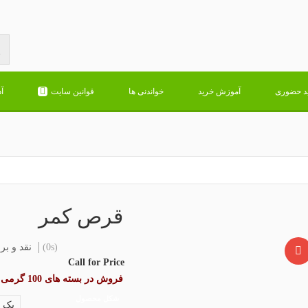
د حضوری
آموزش خرید
خواندنی ها
قوانین سایت
آ
قرص کمر
(0s)
نقد و بر
Call for Price
فروش در بسته های 100 گرمی
شکل محصول