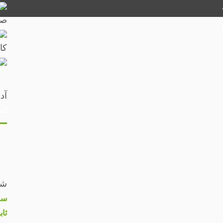
صف
۱۰:۳
کا
آد
تم
شم
سا
ثاب