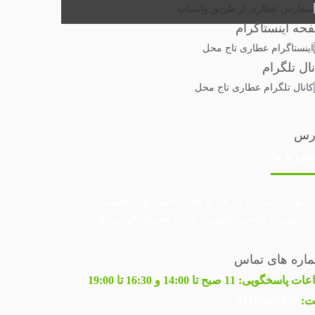
حه اینستاگرام
نال تلگرام
رس
اس با ما
تهران، میدان رازی، خ هلال احمر، خ ابراهیمی
جنوبی (عباسی جنوبی)، خادم شریف غربی، پلاک 64
اره های تماس
عات پاسخگویی:
11 صبح تا 14:00 و 16:30 تا 19:00
ت:
02155665127