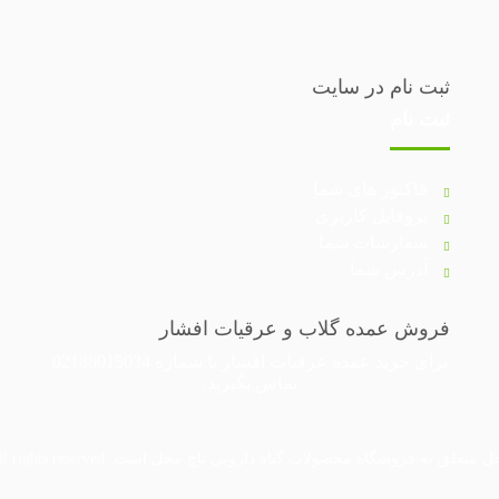
ثبت نام در سایت
ثبت نام
فاکتور های شما
پروفایل کاربری
سفارشات شما
آدرس شما
فروش عمده گلاب و عرقیات افشار
برای خرید عمده
عرقیات افشار
با شماره
02188015034
تماس بگیرید.
حصولات گیاه دارویی تاج محل است. Copyright © 1396 - 1405 Afsantin®. All rights reserved